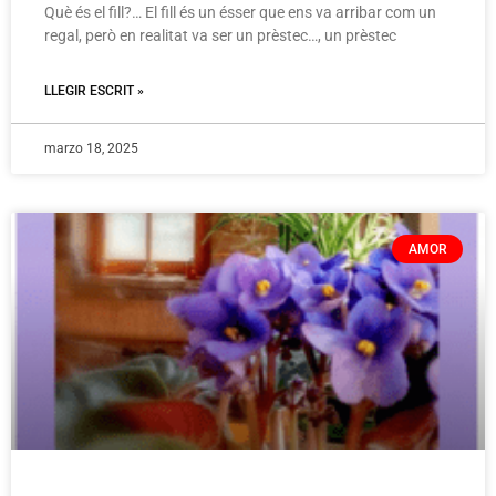
Què és el fill?… El fill és un ésser que ens va arribar com un
regal, però en realitat va ser un prèstec…, un prèstec
LLEGIR ESCRIT »
marzo 18, 2025
AMOR