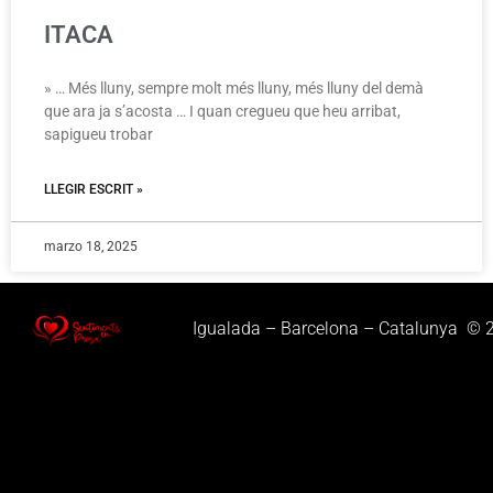
ITACA
» … Més lluny, sempre molt més lluny, més lluny del demà
que ara ja s’acosta … I quan cregueu que heu arribat,
sapigueu trobar
LLEGIR ESCRIT »
marzo 18, 2025
Igualada – Barcelona – Catalunya © 