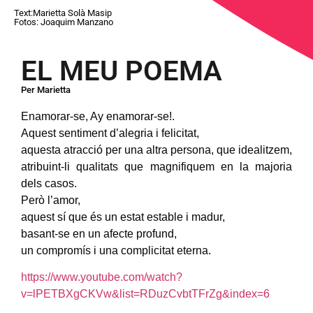
Text:Marietta Solà Masip
Fotos: Joaquim Manzano
EL MEU POEMA
Per Marietta
Enamorar-se, Ay enamorar-se!.
Aquest sentiment d’alegria i felicitat,
aquesta atracció per una altra persona, que idealitzem,
atribuint-li qualitats que magnifiquem en la majoria
dels casos.
Però l’amor,
aquest sí que és un estat estable i madur,
basant-se en un afecte profund,
un compromís i una complicitat eterna.
https://www.youtube.com/watch?
v=lPETBXgCKVw&list=RDuzCvbtTFrZg&index=6