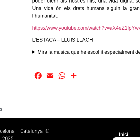
poder oferir als nostres fills, una vida digna, 
Una vida ón els drets humans siguin la gran
l’humanitat.
https://www.youtube.com/watch?v=aX4eZ1fpY
L’ESTACA – LLUIS LLACH
Mira la música que he escollit especialment de
Facebook
Email
WhatsApp
Compartir
S
rcelona – Catalunya ©
Inici
2025