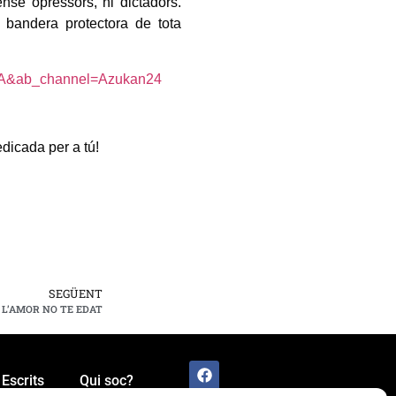
sense opressors, ni dictadors.
 bandera protectora de tota
wA&ab_channel=Azukan24
dicada per a tú!
SEGÜENT
L’AMOR NO TE EDAT
Escrits
Qui soc?