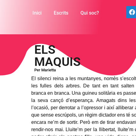
Inici
Escrits
Qui soc?
ELS
MAQUIS
Per Marietta
El silenci reina a les muntanyes, nomès s’escol
les fulles dels arbres. De tant en tant salten 
branca en branca. Una guineu solitària es passeja
la seva cançó d’esperança. Amagats dins le
l’ocasió, per derrotar a l’opressor i així alliberar 
que sense escrúpols, un règim dictador ens té s
encara ne’m de sortir. Però em de tirar endavant
rendir-nos mai. Lluite’m per la llibertat, lluite’m 