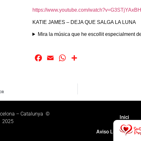
https://www.youtube.com/watch?v=G3STjYAxB
KATIE JAMES – DEJA QUE SALGA LA LUNA
Mira la música que he escollit especialment de
Facebook
Email
WhatsApp
Compartir
OR
rcelona – Catalunya ©
Inici
2025
Aviso Legal
Po