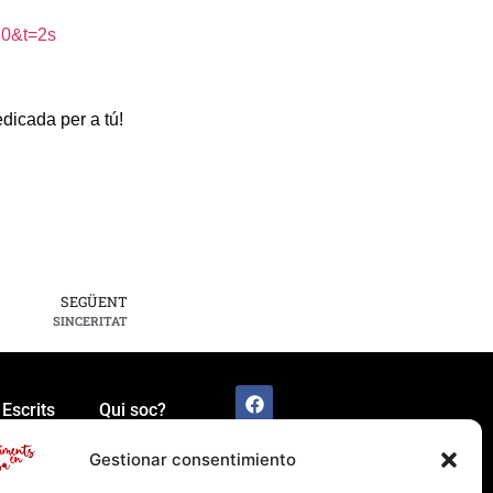
H0&t=2s
dicada per a tú!
SEGÜENT
SINCERITAT
Escrits
Qui soc?
Gestionar consentimiento
lítica de cookies (UE)