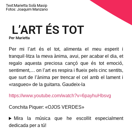
Text:Marietta Solà Masip
Fotos: Joaquim Manzano
L’ART ÉS TOT
Per Marietta
Per mi l’art és el tot, alimenta el meu esperit i
tranquil·litza la meva ànima, avui, per acabar el dia, et
regalo aquesta preciosa cançó que és tot emoció,
sentiment,… on l’art es respira i flueix pels cinc sentits,
que surt de l’ànima per trencar el cel amb el lament i
«rasgueo» de la guitarra. Gaudeix-la
https://www.youtube.com/watch?v=6payhuHbsvg
Conchita Piquer: «OJOS VERDES»
Mira la música que he escollit especialment
dedicada per a tú!