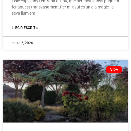
Feliç cap d’any i entrada al nou, que per molts anys puguem
fer aquest transvasament.Per mi avui és un dia màgic, la
seva llum em
LLEGIR ESCRIT »
enero 6, 2026
VIDA