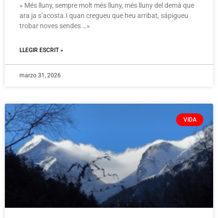
» Més lluny, sempre molt més lluny, més lluny del demà que
ara ja s’acosta.I quan cregueu que heu arribat, sápigueu
trobar noves sendes …»
LLEGIR ESCRIT »
marzo 31, 2026
VIDA