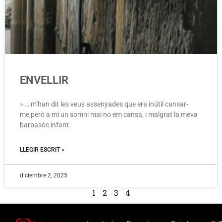
ENVELLIR
» … m’han dit les veus assenyades que era inútil cansar-
me,però a mi un somni mai no em cansa, i malgrat la meva
barbasóc infant
LLEGIR ESCRIT »
diciembre 2, 2025
1
2
3
4