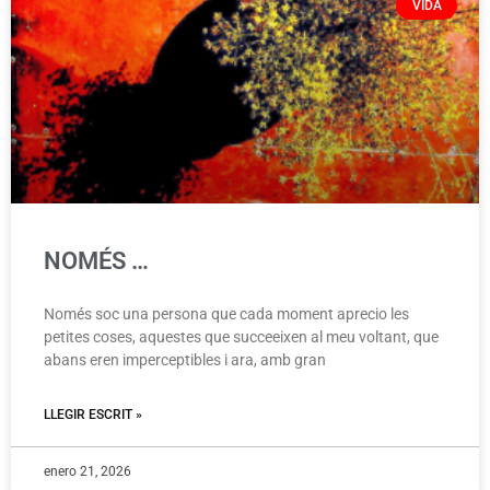
VIDA
NOMÉS …
Només soc una persona que cada moment aprecio les
petites coses, aquestes que succeeixen al meu voltant, que
abans eren imperceptibles i ara, amb gran
LLEGIR ESCRIT »
enero 21, 2026